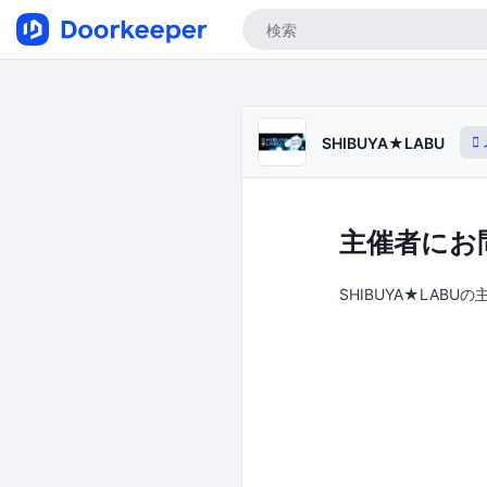
SHIBUYA★LABU
主催者にお
SHIBUYA★LABU